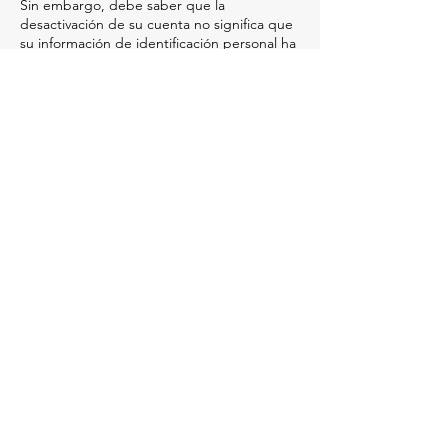
Sin embargo, debe saber que la
desactivación de su cuenta no significa que
su información de identificación personal ha
sido eliminada de nuestra base de datos
completamente. Retendremos y
utilizaremos su información de identificación
personal si es necesario para resolver
disputas o hacer cumplir nuestros acuerdos.
Contacto
Si tiene alguna pregunta sobre nuestra
declaración de privacidad, las prácticas de
este sitio o sus tratos con este sitio web,
póngase en contacto con nosotros
en:
soporte@rewouruguay.com.uy
Re-marketing
Utilizamos el remarketing de Google
AdWords y otras herramientas de
remarketing para anunciar en Internet. El
remarketing de AdWords y otras
herramientas de remarketing mostrarán
anuncios relevantes adaptados a usted en